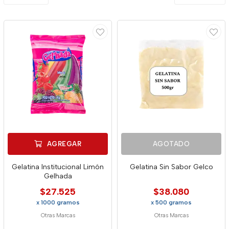
AGREGAR
AGOTADO
Gelatina Institucional Limón
Gelatina Sin Sabor Gelco
Gelhada
$27.525
$38.080
x 1000 gramos
x 500 gramos
Otras Marcas
Otras Marcas