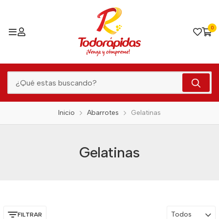
0
Inicio
Abarrotes
Gelatinas
Gelatinas
Todos
FILTRAR