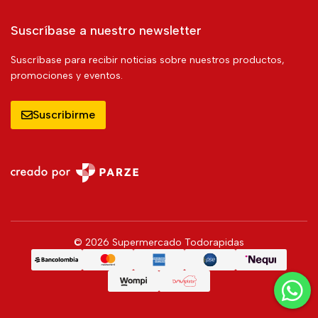
Suscríbase a nuestro newsletter
Suscríbase para recibir noticias sobre nuestros productos,
promociones y eventos.
Suscribirme
© 2026 Supermercado Todorapidas