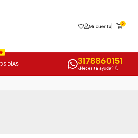
0
Mi cuenta
🤩
3178860151
OS DÍAS
¿Necesita ayuda? 👆