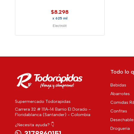
$8.298
x 625 ml
Electrolit
Todo lo q
Bebidas
Abarrotes
Supermercado Todorapidas
Comidas Rá
Carrera 32 # 111A-14 Barrio El Dorado -
Confites
Floridablanca (Santander) - Colombia
Desechable
¿Necesita ayuda? 👇
Drogueria
3178860151