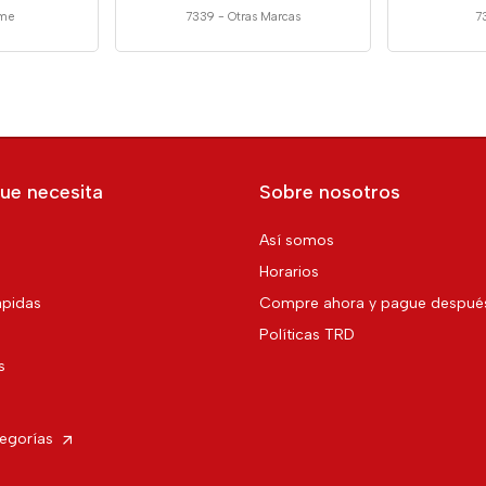
ime
7339
-
Otras Marcas
7
ue necesita
Sobre nosotros
Así somos
Horarios
pidas
Compre ahora y pague despué
Políticas TRD
s
tegorías