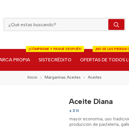
Aceite Diana
¡CÓMPREME Y PAGUE DESPUÉS!
¡NO SE LAS PIERDA! 
ARCA PROPIA
SISTECRÉDITO
OFERTAS DE TODOS L
Inicio
Margarinas Aceites
Aceites
Aceite Diana
x 3 lt
mayor economia, uso tradicional
producción de pastelería, gall