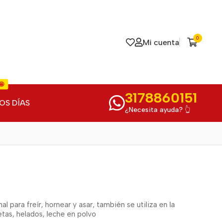
0
Mi cuenta
🤩
3178860151
OS DÍAS
¿Necesita ayuda? 👆
 para freír, hornear y asar, también se utiliza en la
etas, helados, leche en polvo