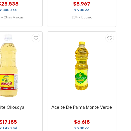
$25.538
$8.967
x 3000 cc
x 900 cc
8
-
Otras Marcas
234
-
Bucaro
ite Oliosoya
Aceite De Palma Monte Verde
$17.185
$6.618
x 1.420 ml
x 900 cc