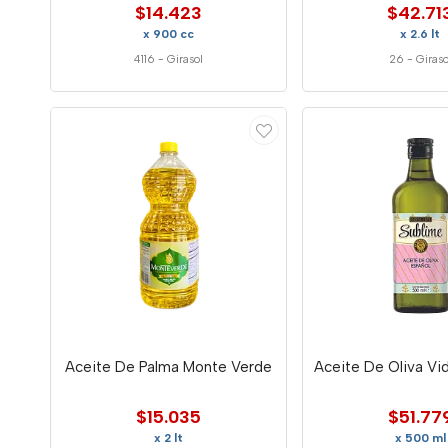
$14.423
$42.71
x 900 cc
x 2.6 lt
4116
-
Girasol
26
-
Giraso
Aceite De Palma Monte Verde
Aceite De Oliva Vi
$15.035
$51.77
x 2 lt
x 500 ml