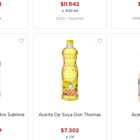
3
$11.542
x 420 ml
l
2262
-
Gourmet
281
drio Sublime
Aceite De Soya Don Thomas
Ace
9
$7.302
x 1 lt