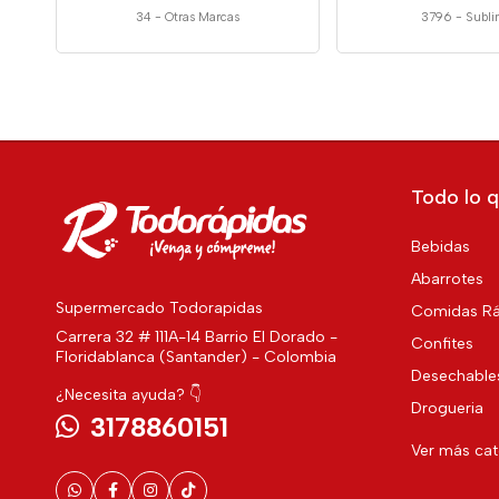
34
-
Otras Marcas
3796
-
Subl
Todo lo q
Bebidas
Abarrotes
Supermercado Todorapidas
Comidas Rá
Carrera 32 # 111A-14 Barrio El Dorado -
Confites
Floridablanca (Santander) - Colombia
Desechable
¿Necesita ayuda? 👇
Drogueria
3178860151
Ver más ca