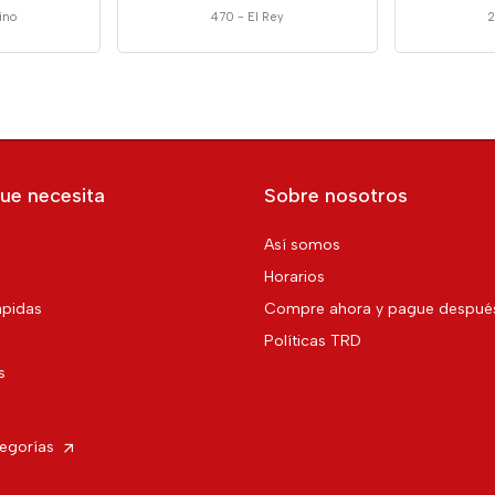
ino
470
-
El Rey
2
ue necesita
Sobre nosotros
Así somos
Horarios
pidas
Compre ahora y pague despué
Políticas TRD
s
tegorías