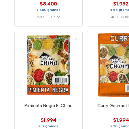
$8.400
$1.952
x 500 gramos
x 55 gram
1589
-
El Chino
480
-
El R
Pimienta Negra El Chino
Curry Gourmet 
$1.994
$1.994
x 12 gramos
x 20 gram