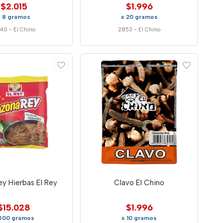
$2.015
$1.996
x 8 gramos
x 20 gramos
40
-
El Chino
2853
-
El Chino
y Hierbas El Rey
Clavo El Chino
$15.028
$1.996
 500 gramos
x 10 gramos