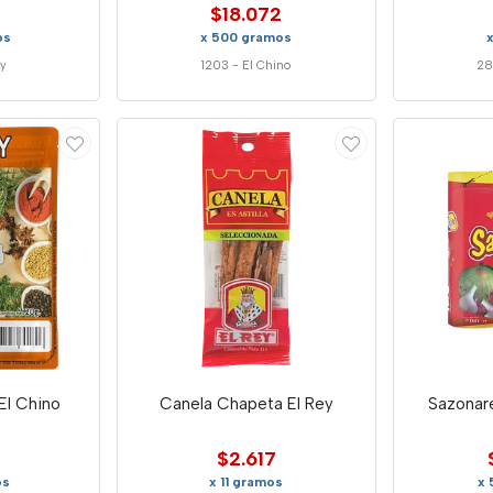
$18.072
os
x 500 gramos
ey
1203
-
El Chino
28
El Chino
Canela Chapeta El Rey
Sazonare
$2.617
os
x 11 gramos
x