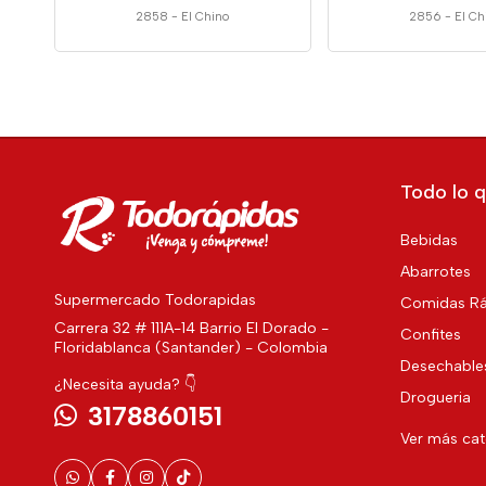
2858
-
El Chino
2856
-
El Ch
Todo lo q
Bebidas
Abarrotes
Supermercado Todorapidas
Comidas Rá
Carrera 32 # 111A-14 Barrio El Dorado -
Confites
Floridablanca (Santander) - Colombia
Desechable
¿Necesita ayuda? 👇
Drogueria
3178860151
Ver más ca