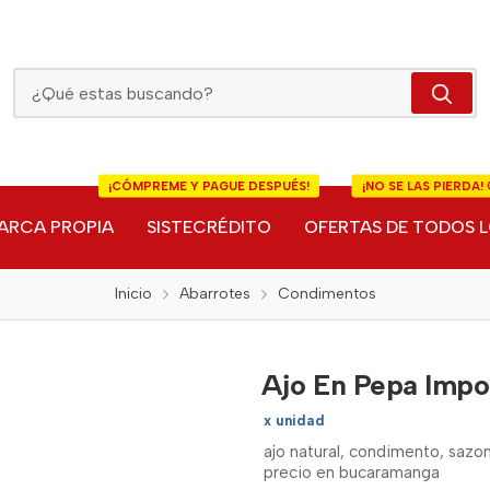
Ajo En Pepa Importado
¡CÓMPREME Y PAGUE DESPUÉS!
¡NO SE LAS PIERDA! 
ARCA PROPIA
SISTECRÉDITO
OFERTAS DE TODOS L
Inicio
Abarrotes
Condimentos
Ajo En Pepa Impo
x unidad
ajo natural, condimento, sazo
precio en bucaramanga