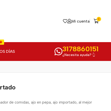
0
Mi cuenta
🤩
3178860151
OS DÍAS
¿Necesita ayuda? 👆
rtado
nador de comidas, ajo en pepa, ajo importado, al mejor