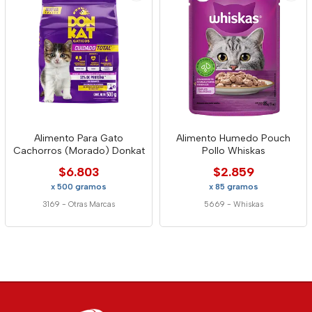
Alimento Para Gato
Alimento Humedo Pouch
Cachorros (Morado) Donkat
Pollo Whiskas
$6.803
$2.859
x 500 gramos
x 85 gramos
3169
-
Otras Marcas
5669
-
Whiskas