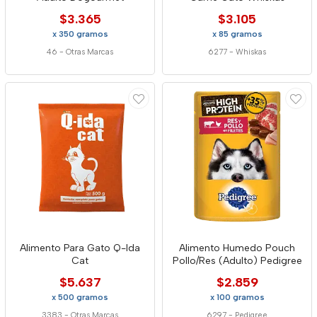
$3.365
$3.105
x 350 gramos
x 85 gramos
46
-
Otras Marcas
6277
-
Whiskas
Alimento Para Gato Q-Ida
Alimento Humedo Pouch
Cat
Pollo/Res (Adulto) Pedigree
$5.637
$2.859
x 500 gramos
x 100 gramos
3383
-
Otras Marcas
6297
-
Pedigree