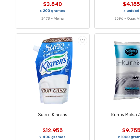
$3.840
$4.185
x 200 gramos
x unidad
2478
-
Alpina
3596
-
Otras M
Suero Klarens
Kumis Bolsa 
$12.955
$9.75
x 400 gramos
x 1000 gra