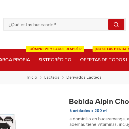
Bebida Alpin Chocolate Tetrapack
¡CÓMPREME Y PAGUE DESPUÉS!
¡NO SE LAS PIERDA! 
ARCA PROPIA
SISTECRÉDITO
OFERTAS DE TODOS L
Inicio
Lacteos
Derivados Lacteos
Bebida Alpin Cho
6 unidades x 200 ml
a domicilio en bucaramanga, a
además tiene vitaminas, inclu