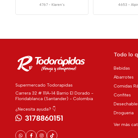
4767
-
Klaren's
4653
-
Alpi
Todo lo q
Bebidas
Abarrotes
Supermercado Todorapidas
Comidas Rá
Carrera 32 # 111A-14 Barrio El Dorado -
Confites
Floridablanca (Santander) - Colombia
Desechable
¿Necesita ayuda? 👇
Drogueria
3178860151
Ver más ca