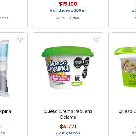
$15.100
6 unidades x 200 ml
x
arcas
4029
-
Alpina
Alpina
Queso Crema Pequeña
Queso C
Colanta
5
$6.771
mos
x 230 gramos
x