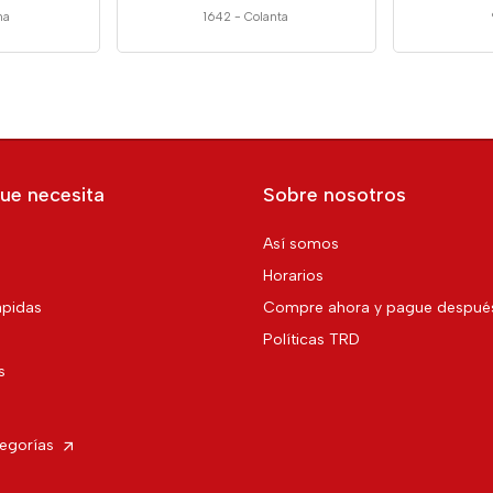
na
1642
-
Colanta
ue necesita
Sobre nosotros
Así somos
Horarios
pidas
Compre ahora y pague despué
Políticas TRD
s
tegorías