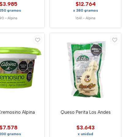
$3.985
$12.764
 250 gramos
x 380 gramos
90
-
Alpina
1641
-
Alpina
remosino Alpina
Queso Perita Los Andes
$7.578
$3.643
 200 gramos
x unidad