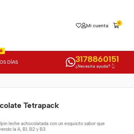
0
Mi cuenta
🤩
3178860151
OS DÍAS
¿Necesita ayuda? 👆
colate Tetrapack
lpin leche achocolatada con un exquisito sabor que
yendo la A, B1, B2 y B3