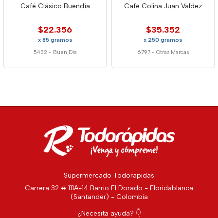
Café Clásico Buendía
Café Colina Juan Valdez
$22.356
$35.352
x 85 gramos
x 250 gramos
5432
-
Buen Dia
6797
-
Otras Marcas
Supermercado Todorapidas
Carrera 32 # 111A-14 Barrio El Dorado - Floridablanca
(Santander) - Colombia
¿Necesita ayuda? 👇