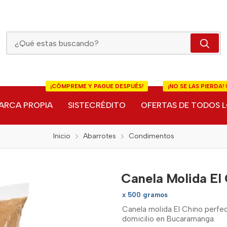
Canela Molida El Chino
¡CÓMPREME Y PAGUE DESPUÉS!
¡NO SE LAS PIERDA! 
ARCA PROPIA
SISTECRÉDITO
OFERTAS DE TODOS L
Inicio
Abarrotes
Condimentos
Canela Molida El
x 500 gramos
Canela molida El Chino perfec
domicilio en Bucaramanga.