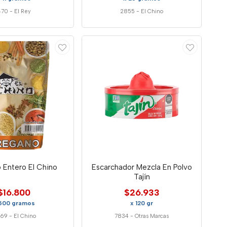
470
-
El Rey
2855
-
El Chino
 Entero El Chino
Escarchador Mezcla En Polvo
Tajín
$16.800
$26.933
 500 gramos
x 120 gr
69
-
El Chino
7834
-
Otras Marcas