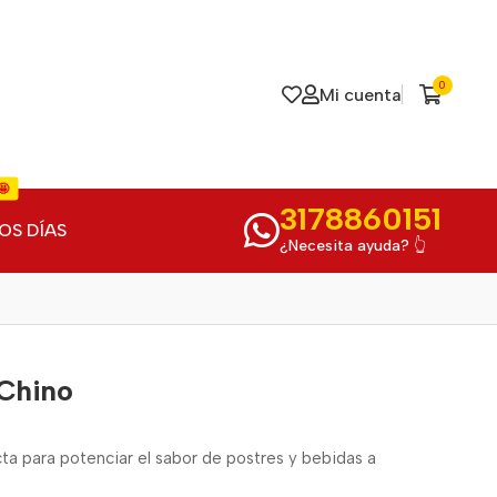
0
Mi cuenta
🤩
3178860151
OS DÍAS
¿Necesita ayuda? 👆
 Chino
ta para potenciar el sabor de postres y bebidas a