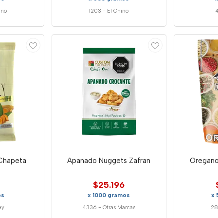
ino
1203
-
El Chino
 Chapeta
Apanado Nuggets Zafran
Oregano
$25.196
os
x 1000 gramos
x
ey
4336
-
Otras Marcas
28