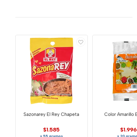
Sazonarey El Rey Chapeta
Color Amarillo 
$1.585
$1.996
x 55 gramos
x 20 gram