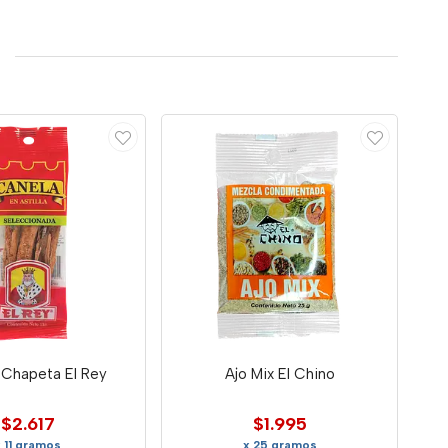
 Chapeta El Rey
Ajo Mix El Chino
$2.617
$1.995
x 11 gramos
x 25 gramos