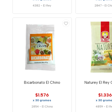
4382
-
El Rey
2847
-
El Ch
Bicarbonato El Chino
Naturey El Rey
$1.576
$1.336
x 30 gramos
x 30 gram
2854
-
El Chino
4859
-
El R