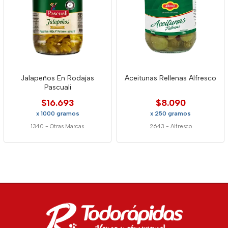
Jalapeños En Rodajas
Aceitunas Rellenas Alfresco
Pascuali
$16.693
$8.090
x 1000 gramos
x 250 gramos
1340
-
Otras Marcas
2643
-
Alfresco