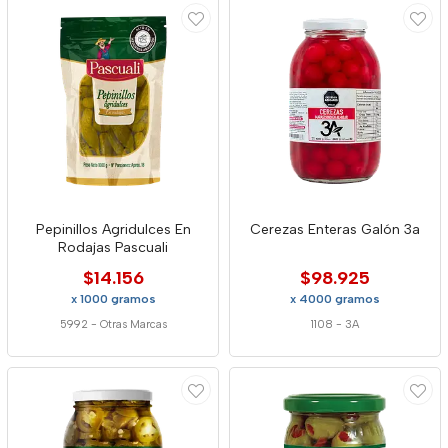
Pepinillos Agridulces En
Cerezas Enteras Galón 3a
Rodajas Pascuali
$14.156
$98.925
x 1000 gramos
x 4000 gramos
5992
-
Otras Marcas
1108
-
3A