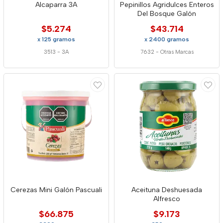
Alcaparra 3A
Pepinillos Agridulces Enteros
Del Bosque Galón
$5.274
$43.714
x 125 gramos
x 2400 gramos
3513
-
3A
7632
-
Otras Marcas
Cerezas Mini Galón Pascuali
Aceituna Deshuesada
Alfresco
$66.875
$9.173