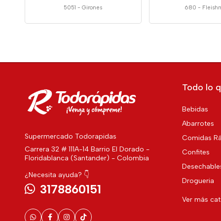
5051
-
Girones
680
-
Fleish
Todo lo q
Bebidas
Abarrotes
Supermercado Todorapidas
Comidas Rá
Carrera 32 # 111A-14 Barrio El Dorado -
Confites
Floridablanca (Santander) - Colombia
Desechable
¿Necesita ayuda? 👇
Drogueria
3178860151
Ver más ca