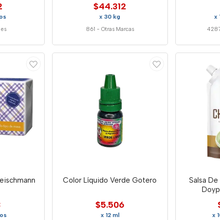
2
$44.312
os
x 30 kg
x
nes
861
-
Otras Marcas
428
leischmann
Color Líquido Verde Gotero
Salsa De
Doyp
3
$5.506
os
x 12 ml
x 