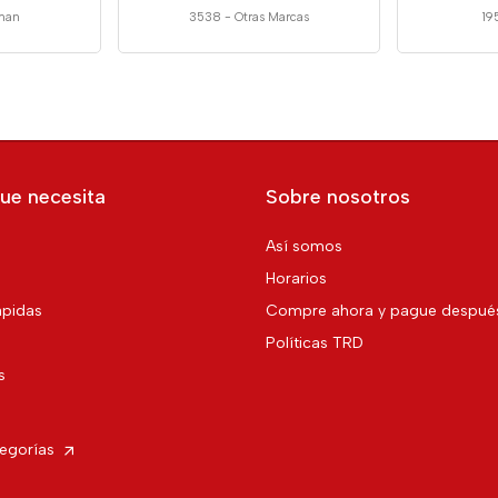
man
3538
-
Otras Marcas
19
ue necesita
Sobre nosotros
Así somos
Horarios
pidas
Compre ahora y pague despué
Políticas TRD
s
tegorías