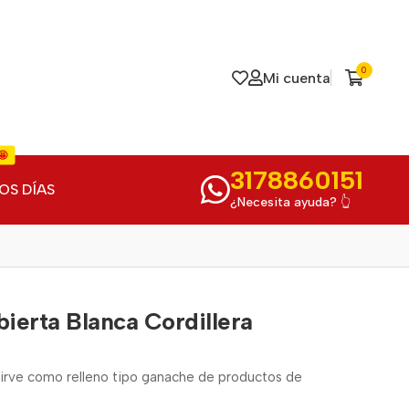
0
Mi cuenta
🤩
3178860151
OS DÍAS
¿Necesita ayuda? 👆
ierta Blanca Cordillera
sirve como relleno tipo ganache de productos de