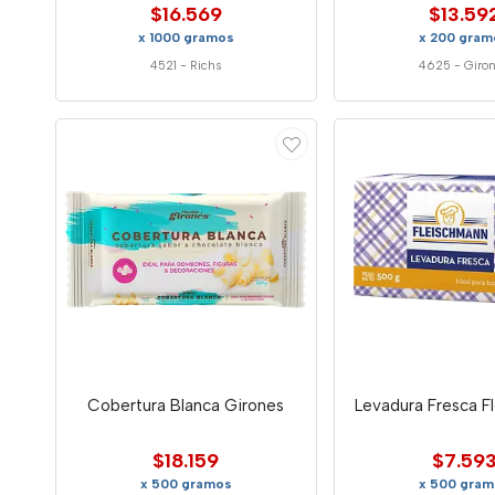
$16.569
$13.59
x 1000 gramos
x 200 gram
4521
-
Richs
4625
-
Giro
Cobertura Blanca Girones
Levadura Fresca F
$18.159
$7.59
x 500 gramos
x 500 gram