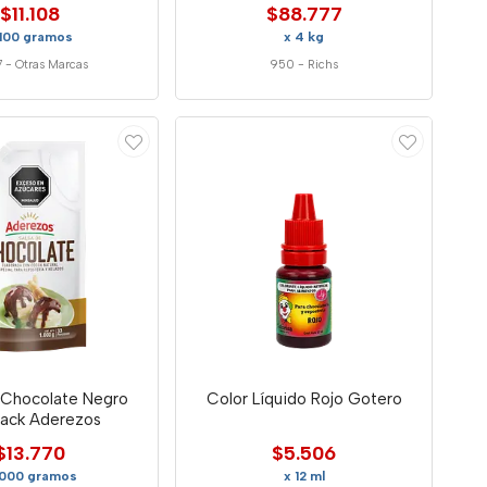
$11.108
$88.777
 100 gramos
x 4 kg
7
-
Otras Marcas
950
-
Richs
 Chocolate Negro
Color Líquido Rojo Gotero
ack Aderezos
$13.770
$5.506
1000 gramos
x 12 ml