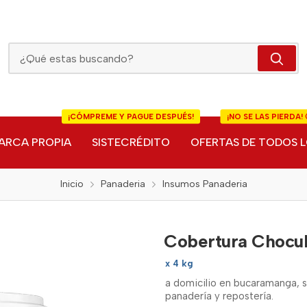
Cobertura Chocubierta Blanca Cordillera
¡CÓMPREME Y PAGUE DESPUÉS!
¡NO SE LAS PIERDA! 
ARCA PROPIA
SISTECRÉDITO
OFERTAS DE TODOS L
Inicio
Panaderia
Insumos Panaderia
Cobertura Chocub
x 4 kg
a domicilio en bucaramanga, 
panadería y repostería.