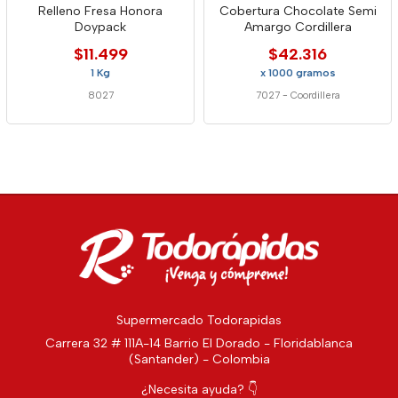
Relleno Fresa Honora
Cobertura Chocolate Semi
Doypack
Amargo Cordillera
$11.499
$42.316
1 Kg
x 1000 gramos
8027
7027
-
Coordillera
Supermercado Todorapidas
Carrera 32 # 111A-14 Barrio El Dorado - Floridablanca
(Santander) - Colombia
¿Necesita ayuda? 👇