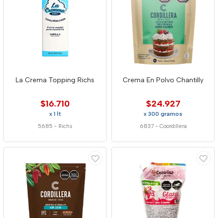
La Crema Topping Richs
Crema En Polvo Chantilly
$16.710
$24.927
x 1 lt
x 300 gramos
5685
-
Richs
6837
-
Coordillera