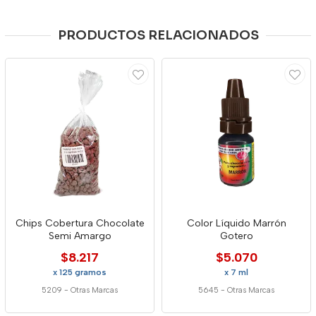
PRODUCTOS RELACIONADOS
Chips Cobertura Chocolate
Color Líquido Marrón
Semi Amargo
Gotero
$8.217
$5.070
x 125 gramos
x 7 ml
5209
-
Otras Marcas
5645
-
Otras Marcas