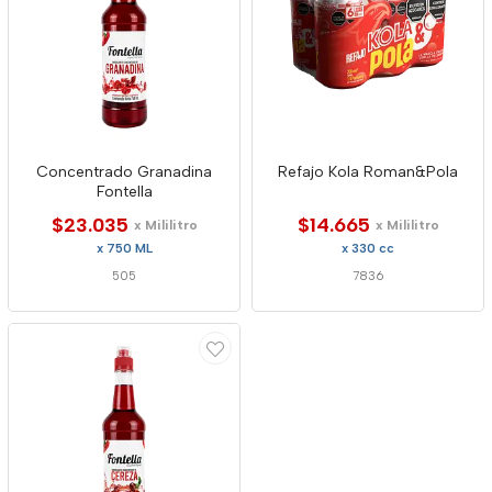
Concentrado Granadina
Refajo Kola Roman&Pola
Fontella
$23.035
$14.665
x Mililitro
x Mililitro
x 750 ML
x 330 cc
505
7836