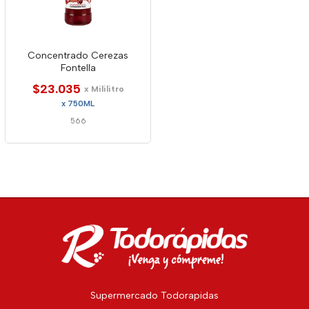
Concentrado Cerezas
Fontella
$23.035
x Mililitro
x 750ML
566
Supermercado Todorapidas