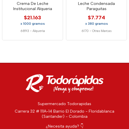
Crema De Leche
Leche Condensada
Institucional Alqueria
Paraguitas
$21.163
$7.774
x 1000 gramos
x 380 gramos
6893
-
Alqueria
6170
-
Otras Marcas
Supermercado Todorapidas
Carrera 32 # 111A-14 Barrio El Dorado - Floridablanca
(Santander) - Colombia
¿Necesita ayuda? 👇