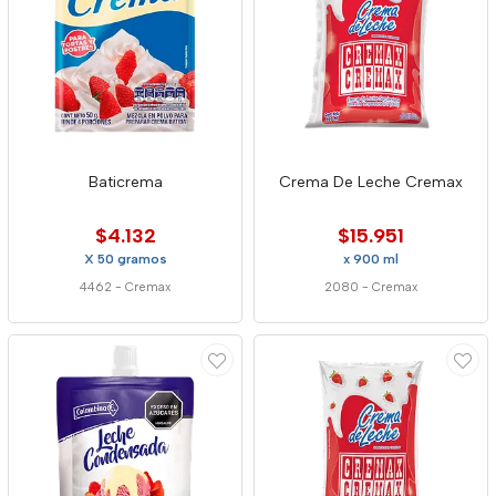
Baticrema
Crema De Leche Cremax
$4.132
$15.951
X 50 gramos
x 900 ml
4462
-
Cremax
2080
-
Cremax