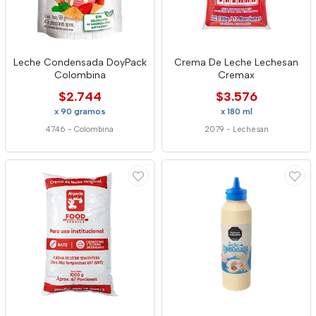
Leche Condensada DoyPack
Crema De Leche Lechesan
Colombina
Cremax
$2.744
$3.576
x 90 gramos
x 180 ml
4746
-
Colombina
2079
-
Lechesan