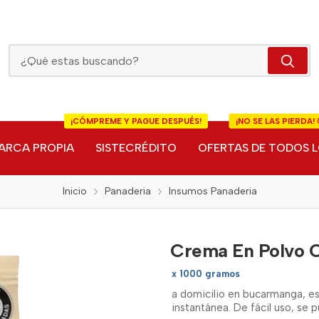
Crema En Polvo Chantilly
¡CÓMPREME Y PAGUE DESPUÉS!
¡NO SE LAS PIERDA! 
ARCA PROPIA
SISTECRÉDITO
OFERTAS DE TODOS L
Inicio
Panaderia
Insumos Panaderia
Crema En Polvo C
x 1000 gramos
a domicilio en bucarmanga, es
instantánea. De fácil uso, se