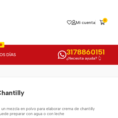
0
Mi cuenta
🤩
3178860151
OS DÍAS
¿Necesita ayuda? 👆
hantilly
 un mezcla en polvo para elaborar crema de chantilly
 puede preparar con agua o con leche