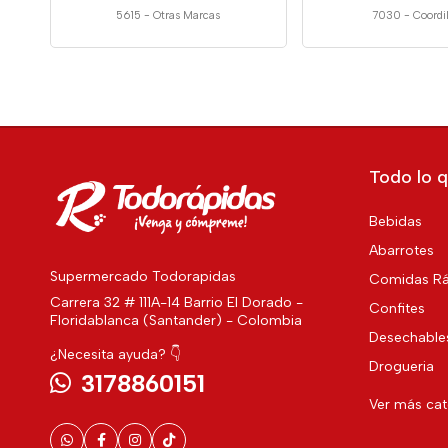
5615
-
Otras Marcas
7030
-
Coordi
Todo lo q
Bebidas
Abarrotes
Supermercado Todorapidas
Comidas Rá
Carrera 32 # 111A-14 Barrio El Dorado -
Confites
Floridablanca (Santander) - Colombia
Desechable
¿Necesita ayuda? 👇
Drogueria
3178860151
Ver más ca