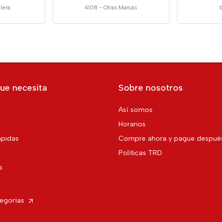
llera
4108
-
Otras Marcas
ue necesita
Sobre nosotros
Así somos
Horarios
pidas
Compre ahora y pague despué
Políticas TRD
s
tegorías