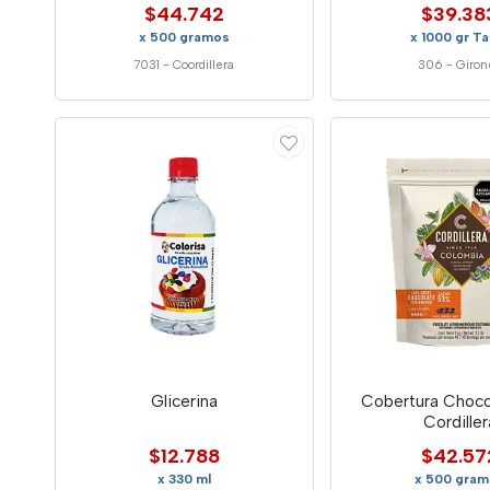
$44.742
$39.38
x 500 gramos
x 1000 gr Ta
7031
-
Coordillera
306
-
Giron
Glicerina
Cobertura Choco
Cordiller
$12.788
$42.57
x 330 ml
x 500 gram