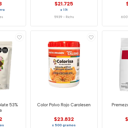
3
$21.725
rro
x 1 lt
es
5939
-
Richs
600
late 53%
Color Polvo Rojo Carolesen
Premezc
a
2
$23.832
$
os
x 500 gramos