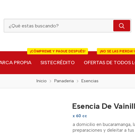
Esencia De Vainilla Blanca Levapan
¡CÓMPREME Y PAGUE DESPUÉS!
¡NO SE LAS PIERDA! 
ARCA PROPIA
SISTECRÉDITO
OFERTAS DE TODOS L
Inicio
Panaderia
Esencias
Esencia De Vainil
x 60 cc
a domicilio en bucaramanga, l
preparaciones y deleitar a tus