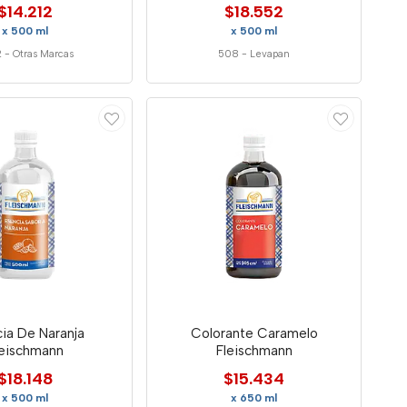
$14.212
$18.552
x 500 ml
x 500 ml
2
-
Otras Marcas
508
-
Levapan
ia De Naranja
Colorante Caramelo
leischmann
Fleischmann
$18.148
$15.434
x 500 ml
x 650 ml