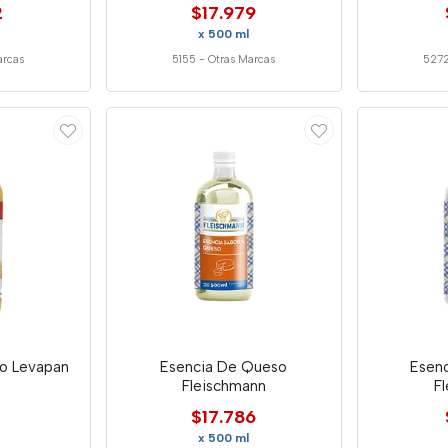
2
$17.979
x 500 ml
arcas
5155
-
Otras Marcas
527
o Levapan
Esencia De Queso
Esenc
Fleischmann
F
$17.786
x 500 ml