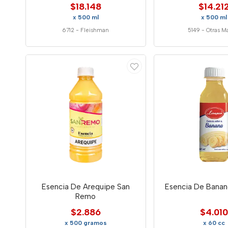
$18.148
$14.21
x 500 ml
x 500 ml
6712
-
Fleishman
5149
-
Otras M
Esencia De Arequipe San
Esencia De Banan
Remo
$2.886
$4.010
x 500 gramos
x 60 cc