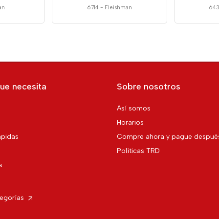
an
6714
-
Fleishman
64
ue necesita
Sobre nosotros
Así somos
Horarios
pidas
Compre ahora y pague despué
Políticas TRD
s
tegorías