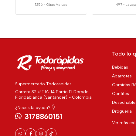
1256
-
Otras Marcas
497
-
Levap
Todo lo q
Bebidas
Abarrotes
Supermercado Todorapidas
Comidas Rá
Carrera 32 # 111A-14 Barrio El Dorado -
Confites
Floridablanca (Santander) - Colombia
Desechable
¿Necesita ayuda? 👇
Drogueria
3178860151
Ver más ca