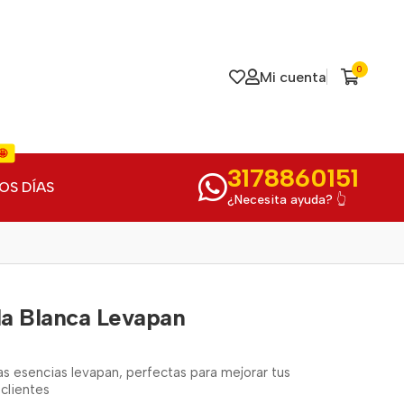
0
Mi cuenta
🤩
3178860151
OS DÍAS
¿Necesita ayuda? 👆
la Blanca Levapan
as esencias levapan, perfectas para mejorar tus
 clientes