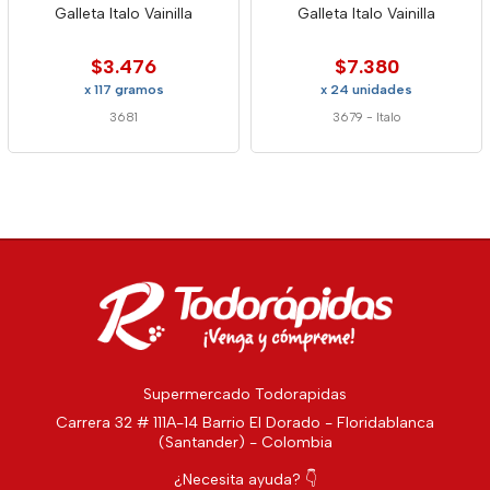
Galleta Italo Vainilla
Galleta Italo Vainilla
$3.476
$7.380
x 117 gramos
x 24 unidades
3681
3679
-
Italo
Supermercado Todorapidas
Carrera 32 # 111A-14 Barrio El Dorado - Floridablanca
(Santander) - Colombia
¿Necesita ayuda? 👇