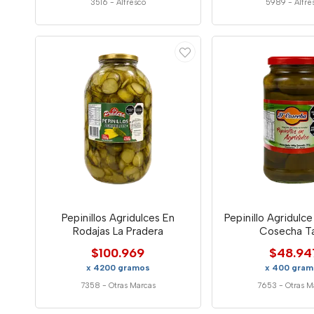
3516
-
Alfresco
5989
-
Alfre
Pepinillos Agridulces En
Pepinillo Agridulc
Rodajas La Pradera
Cosecha Ta
$100.969
$48.94
x 4200 gramos
x 400 gra
7358
-
Otras Marcas
7653
-
Otras M