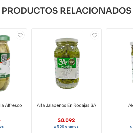
PRODUCTOS RELACIONADOS
la Alfresco
Alfa Jalapeños En Rodajas 3A
Al
6
$8.092
os
x 500 gramos
x