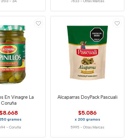
3513
-
3A
7633
-
Otras Marcas
los En Vinagre La
Alcaparras DoyPack Pascuali
Coruña
$8.668
$5.086
 250 gramos
x 200 gramos
694
-
Coruña
5995
-
Otras Marcas