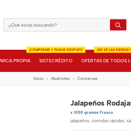
Jalapeños Rodajas El Bosque
¡CÓMPREME Y PAGUE DESPUÉS!
¡NO SE LAS PIERDA! 
ARCA PROPIA
SISTECRÉDITO
OFERTAS DE TODOS L
Inicio
Abarrotes
Conservas
Jalapeños Rodaja
x 1000 gramos Frasco
jalapeños, comidas rápidas, 