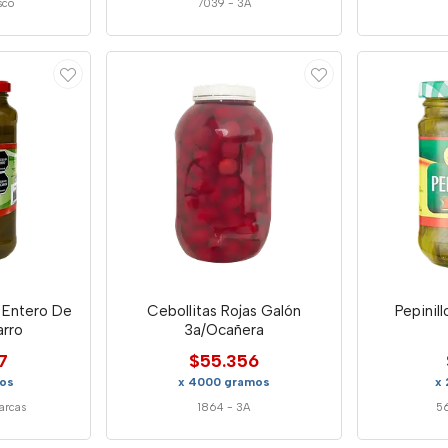
sco
7039
-
3A
e Entero De
Cebollitas Rojas Galón
Pepinil
rro
3a/Ocañera
7
$55.356
mos
x 4000 gramos
x
arcas
1864
-
3A
5