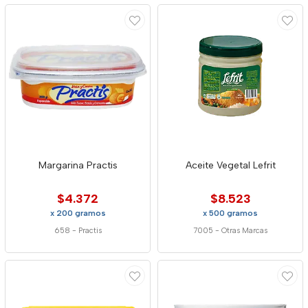
Margarina Practis
Aceite Vegetal Lefrit
$4.372
$8.523
x 200 gramos
x 500 gramos
658
-
Practis
7005
-
Otras Marcas