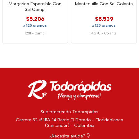
Margarina Esparcible Con
Mantequilla Con Sal Colanta
Sal Campi
$5.206
$8.539
x 125 gramos
x 125 gramos
1231
-
Campi
4678
-
Colanta
Supermercado Todorapidas
Carrera 32 # 111A-14 Barrio El Dorado - Floridablanca
(Santander) - Colombia
¿Necesita ayuda? 👇