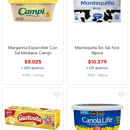
Margarina Esparcible Con
Mantequilla Sin Sal Azul
Sal Mediana Campi
Alpina
$8.025
$10.379
x 250 gramos
x 125 gramos
4783
-
Campi
2831
-
Alpina