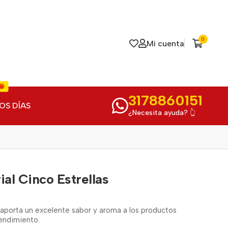
0
Mi cuenta
🤩
3178860151
OS DÍAS
¿Necesita ayuda? 👆
ial Cinco Estrellas
aporta un excelente sabor y aroma a los productos
endimiento.