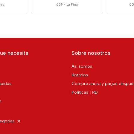
nes
659
-
La Fina
60
ue necesita
Sobre nosotros
Así somos
Horarios
pidas
Compre ahora y pague despué
Políticas TRD
s
tegorías