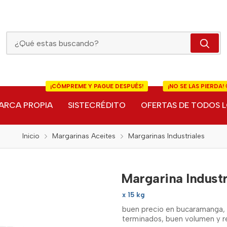
Margarina Industrial Cinco Estrellas
¡CÓMPREME Y PAGUE DESPUÉS!
¡NO SE LAS PIERDA! 
ARCA PROPIA
SISTECRÉDITO
OFERTAS DE TODOS L
Inicio
Margarinas Aceites
Margarinas Industriales
Margarina Industr
x 15 kg
buen precio en bucaramanga, 
terminados, buen volumen y r