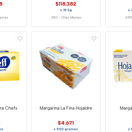
8
$118.382
x 15 kg
x 
arcas
380
-
Otras Marcas
689
rra Chefs
Margarina La Fina Hojaldre
Marga
3
$4.671
os
x 500 gramos
x