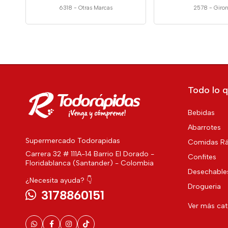
6318
-
Otras Marcas
2578
-
Giro
Todo lo q
Bebidas
Abarrotes
Supermercado Todorapidas
Comidas Rá
Carrera 32 # 111A-14 Barrio El Dorado -
Confites
Floridablanca (Santander) - Colombia
Desechable
¿Necesita ayuda? 👇
Drogueria
3178860151
Ver más ca