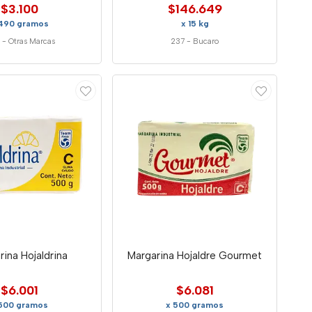
$3.100
$146.649
490 gramos
x 15 kg
-
Otras Marcas
237
-
Bucaro
rina Hojaldrina
Margarina Hojaldre Gourmet
$6.001
$6.081
 500 gramos
x 500 gramos