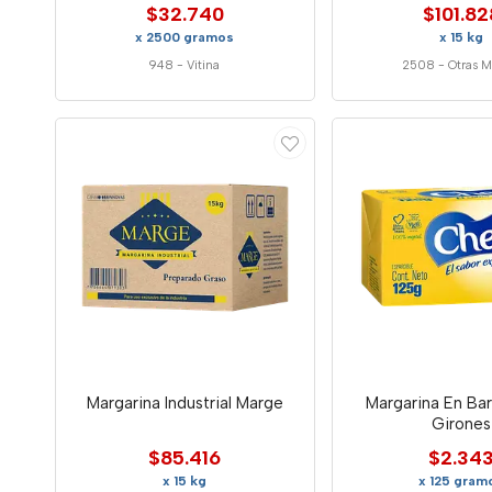
$32.740
$101.82
x 2500 gramos
x 15 kg
948
-
Vitina
2508
-
Otras M
Margarina Industrial Marge
Margarina En Ba
Girones
$85.416
$2.34
x 15 kg
x 125 gram