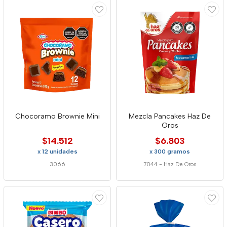
Chocoramo Brownie Mini
Mezcla Pancakes Haz De
Oros
$14.512
$6.803
x 12 unidades
x 300 gramos
3066
7044
-
Haz De Oros