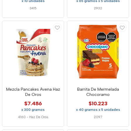
x 10 unidades
x 65 gramos x 5 unidades
3415
2932
Mezcla Pancakes Avena Haz
Barrita De Mermelada
De Oros
Chocoramo
$7.486
$10.223
x 300 gramos
x 40 gramos x 5 unidades
4160
-
Haz De Oros
2097