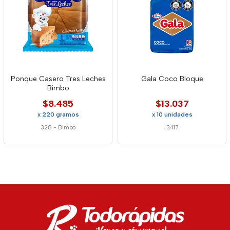
Ponque Casero Tres Leches
Gala Coco Bloque
Bimbo
$8.485
$13.037
x 220 gramos
x 10 unidades
328
-
Bimbo
3417