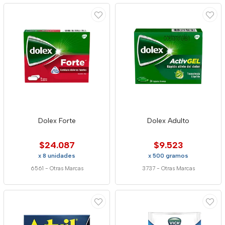
Dolex Forte
Dolex Adulto
$24.087
$9.523
x 8 unidades
x 500 gramos
6561
-
Otras Marcas
3737
-
Otras Marcas