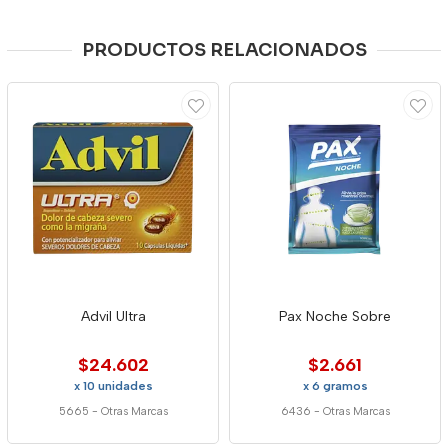
PRODUCTOS RELACIONADOS
Advil Ultra
Pax Noche Sobre
$24.602
$2.661
x 10 unidades
x 6 gramos
5665
-
Otras Marcas
6436
-
Otras Marcas