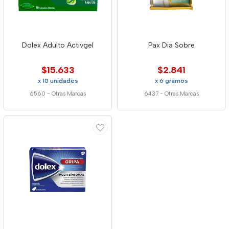
Dolex Adulto Activgel
Pax Dia Sobre
$15.633
$2.841
x 10 unidades
x 6 gramos
6560
-
Otras Marcas
6437
-
Otras Marcas