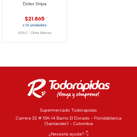
Dolex Gripa
$21.865
x 12 unidades
6562
-
Otras Marcas
Supermercado Todorapidas
Carrera 32 # 111A-14 Barrio El Dorado - Floridablanca
(Santander) - Colombia
¿Necesita ayuda? 👇