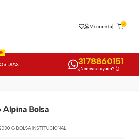
0
Mi cuenta
🤩
3178860151
OS DÍAS
¿Necesita ayuda? 👆
 Alpina Bolsa
000 G BOLSA INSTITUCIONAL