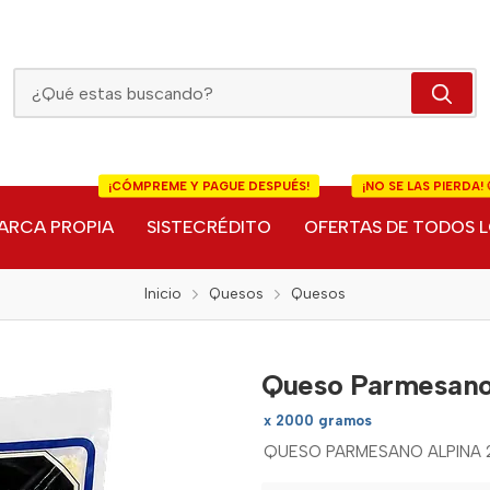
Queso Parmesano Alpina Bolsa
¡CÓMPREME Y PAGUE DESPUÉS!
¡NO SE LAS PIERDA! 
ARCA PROPIA
SISTECRÉDITO
OFERTAS DE TODOS L
Inicio
Quesos
Quesos
Queso Parmesano
x 2000 gramos
QUESO PARMESANO ALPINA 2