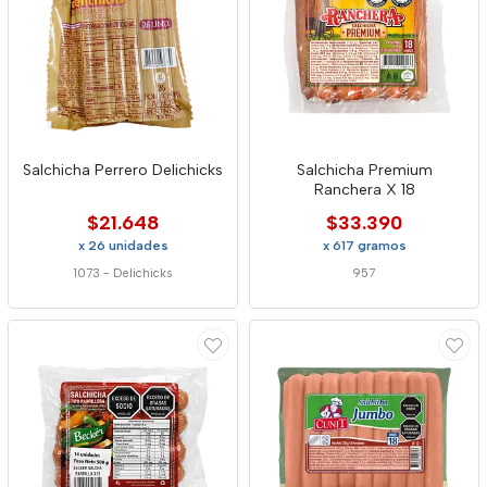
Salchicha Perrero Delichicks
Salchicha Premium
Ranchera X 18
$21.648
$33.390
x 26 unidades
x 617 gramos
1073
-
Delichicks
957