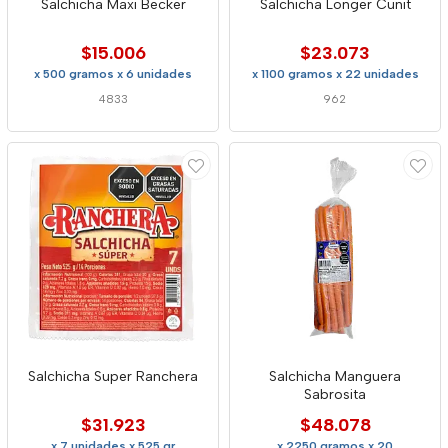
Salchicha Maxi Becker
Salchicha Longer Cunit
$15.006
$23.073
x 500 gramos x 6 unidades
x 1100 gramos x 22 unidades
4833
962
Salchicha Super Ranchera
Salchicha Manguera
Sabrosita
$31.923
$48.078
x 7 unidades x 525 gr
x 2250 gramos x 20