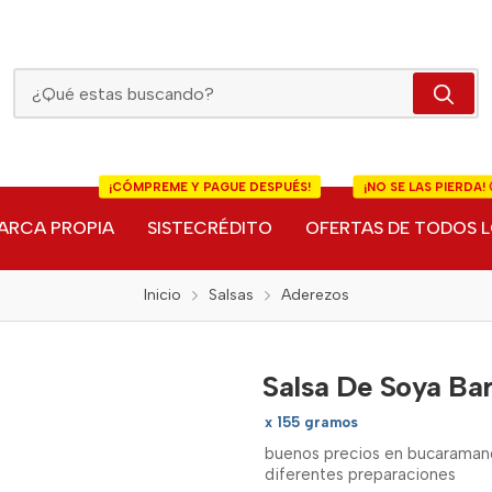
Salsa De Soya Bary
¡CÓMPREME Y PAGUE DESPUÉS!
¡NO SE LAS PIERDA! 
ARCA PROPIA
SISTECRÉDITO
OFERTAS DE TODOS L
Inicio
Salsas
Aderezos
Salsa De Soya Ba
x 155 gramos
buenos precios en bucaraman
diferentes preparaciones