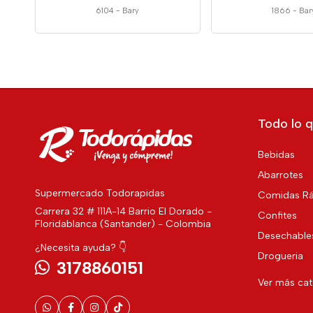
6104
-
Bary
1866
-
Bar
Todo lo q
Bebidas
Abarrotes
Supermercado Todorapidas
Comidas Rá
Carrera 32 # 111A-14 Barrio El Dorado -
Confites
Floridablanca (Santander) - Colombia
Desechable
¿Necesita ayuda? 👇
Drogueria
3178860151
Ver más ca