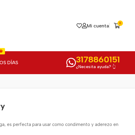
0
Mi cuenta
🤩
3178860151
OS DÍAS
¿Necesita ayuda? 👆
ry
ga, es perfecta para usar como condimento y aderezo en