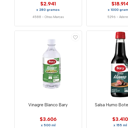
$2.941
$18.91
x 280 gramos
x 1000 gra
4588
-
Otras Marcas
5296
-
Adere
Vinagre Blanco Bary
Salsa Humo Botel
$3.606
$3.410
x 500 ml
x 155 ml