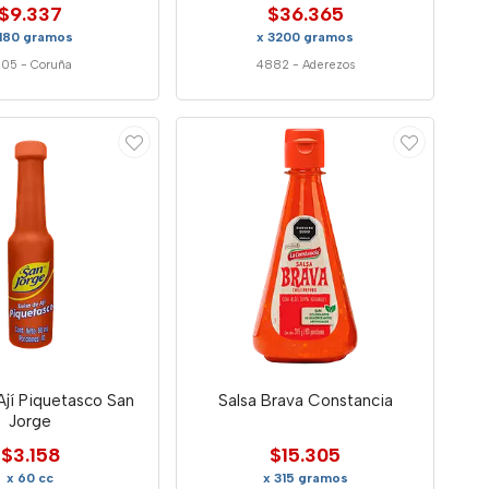
$9.337
$36.365
 180 gramos
x 3200 gramos
605
-
Coruña
4882
-
Aderezos
Ají Piquetasco San
Salsa Brava Constancia
Jorge
$3.158
$15.305
x 60 cc
x 315 gramos