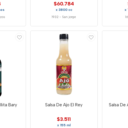
4
$60.784
mos
x 3800 cc
x
zos
1932
-
San jorge
1
lita Bary
Salsa De Ajo El Rey
Salsa De 
$3.511
x 155 ml