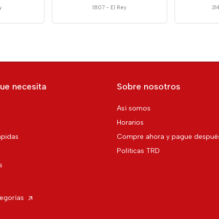
y
1807
-
El Rey
31
ue necesita
Sobre nosotros
Así somos
Horarios
pidas
Compre ahora y pague despué
Políticas TRD
s
tegorías