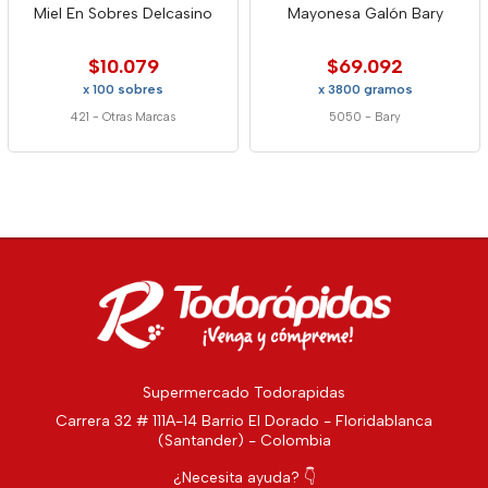
Miel En Sobres Delcasino
Mayonesa Galón Bary
$10.079
$69.092
x 100 sobres
x 3800 gramos
421
-
Otras Marcas
5050
-
Bary
Supermercado Todorapidas
Carrera 32 # 111A-14 Barrio El Dorado - Floridablanca
(Santander) - Colombia
¿Necesita ayuda? 👇