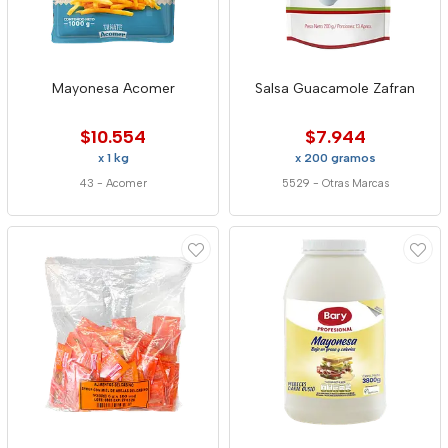
Mayonesa Acomer
Salsa Guacamole Zafran
$10.554
$7.944
x 1 kg
x 200 gramos
43
-
Acomer
5529
-
Otras Marcas