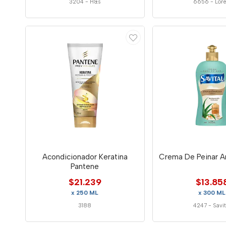
3204
-
H&s
6656
-
Lore
Acondicionador Keratina
Crema De Peinar Ar
Pantene
$21.239
$13.85
x 250 ML
x 300 ML
3188
4247
-
Savit