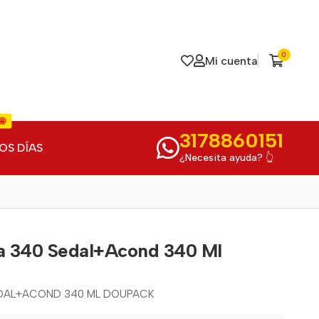
0
Mi cuenta
🤩
3178860151
OS DÍAS
¿Necesita ayuda? 👆
a 340 Sedal+Acond 340 Ml
EDAL+ACOND 340 ML DOUPACK