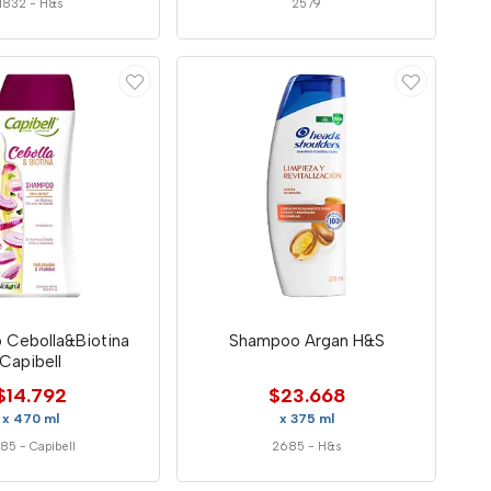
1832
-
H&s
2579
 Cebolla&Biotina
Shampoo Argan H&S
Capibell
$14.792
$23.668
x 470 ml
x 375 ml
385
-
Capibell
2685
-
H&s