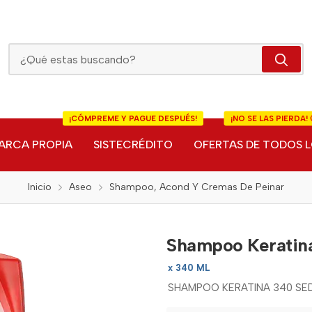
Shampoo Keratina 340 Sedal+Acond 340 Ml
¡CÓMPREME Y PAGUE DESPUÉS!
¡NO SE LAS PIERDA! 
ARCA PROPIA
SISTECRÉDITO
OFERTAS DE TODOS L
Inicio
Aseo
Shampoo, Acond Y Cremas De Peinar
Shampoo Keratin
x 340 ML
SHAMPOO KERATINA 340 S