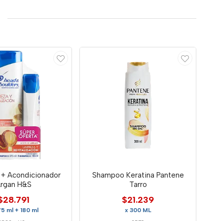
+ Acondicionador
Shampoo Keratina Pantene
rgan H&S
Tarro
$28.791
$21.239
75 ml + 180 ml
x 300 ML