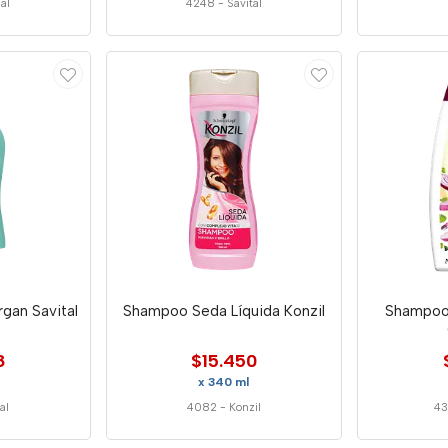
al
4248
-
Savital
gan Savital
Shampoo Seda Líquida Konzil
Shampoo
8
$15.450
x 340 ml
al
4082
-
Konzil
4