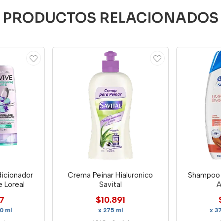
PRODUCTOS RELACIONADOS
icionador
Crema Peinar Hialuronico
Shampoo 
e Loreal
Savital
A
7
$10.891
0 ml
x 275 ml
x 3