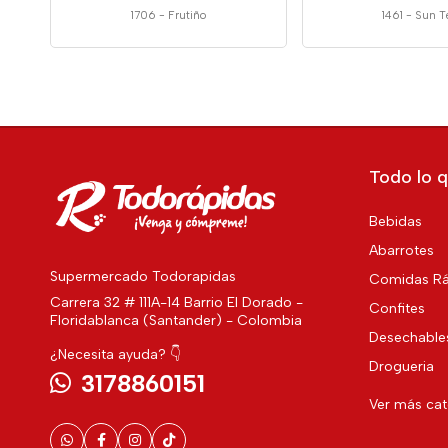
1706
-
Frutiño
1461
-
Sun T
Todo lo q
Bebidas
Abarrotes
Supermercado Todorapidas
Comidas Rá
Carrera 32 # 111A-14 Barrio El Dorado -
Confites
Floridablanca (Santander) - Colombia
Desechable
¿Necesita ayuda? 👇
Drogueria
3178860151
Ver más ca