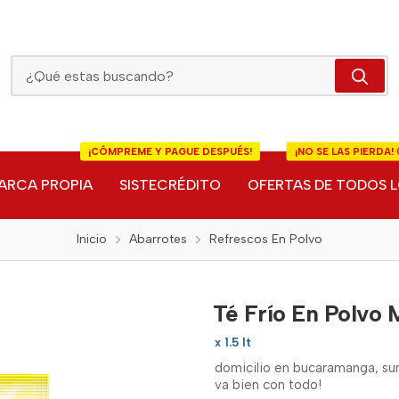
Té Frío En Polvo Maracuya Suntea
¡CÓMPREME Y PAGUE DESPUÉS!
¡NO SE LAS PIERDA! 
ARCA PROPIA
SISTECRÉDITO
OFERTAS DE TODOS L
Inicio
Abarrotes
Refrescos En Polvo
Té Frío En Polvo
x 1.5 lt
domicilio en bucaramanga, su
va bien con todo!