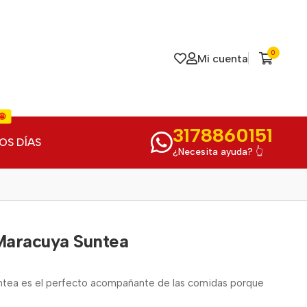
0
Mi cuenta
🤩
3178860151
OS DÍAS
¿Necesita ayuda? 👆
 Maracuya Suntea
ntea es el perfecto acompañante de las comidas porque