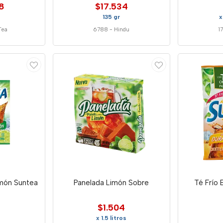
8
$17.534
135 gr
x
Tea
6788
-
Hindu
1
imón Suntea
Panelada Limón Sobre
Té Frío 
$1.504
x 1.5 litros