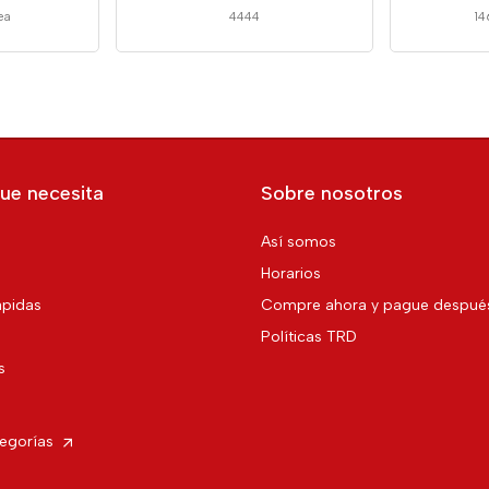
ea
4444
1
ue necesita
Sobre nosotros
Así somos
Horarios
pidas
Compre ahora y pague despué
Políticas TRD
s
tegorías