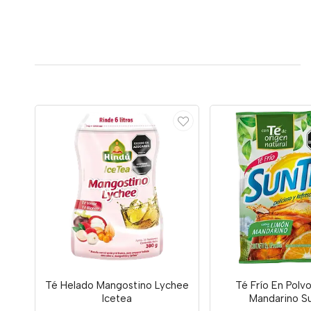
Té Helado Mangostino Lychee
Té Frío En Polv
Icetea
Mandarino S