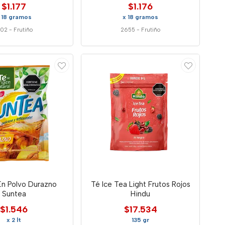
$1.177
$1.176
 18 gramos
x 18 gramos
702
-
Frutiño
2655
-
Frutiño
En Polvo Durazno
Té Ice Tea Light Frutos Rojos
Suntea
Hindu
$1.546
$17.534
x 2 lt
135 gr