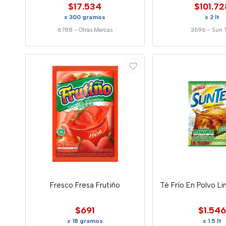
$17.534
$101.72
x 300 gramos
x 2 lt
6788
-
Otras Marcas
3696
-
Sun 
Fresco Fresa Frutiño
Té Frío En Polvo L
$691
$1.546
x 18 gramos
x 1.5 lt