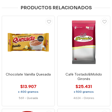
PRODUCTOS RELACIONADOS
Chocolate Vainilla Quesada
Café Tostado&Molido
Gironés
$13.907
$25.431
x 400 gramos
x 500 gramos
5611
-
Quesada
4624
-
Girones