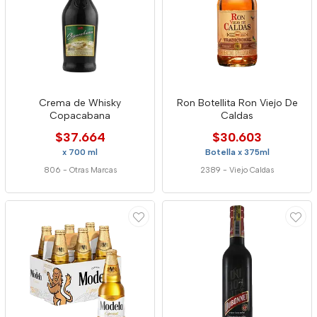
Crema de Whisky
Ron Botellita Ron Viejo De
Copacabana
Caldas
$37.664
$30.603
x 700 ml
Botella x 375ml
806
-
Otras Marcas
2389
-
Viejo Caldas