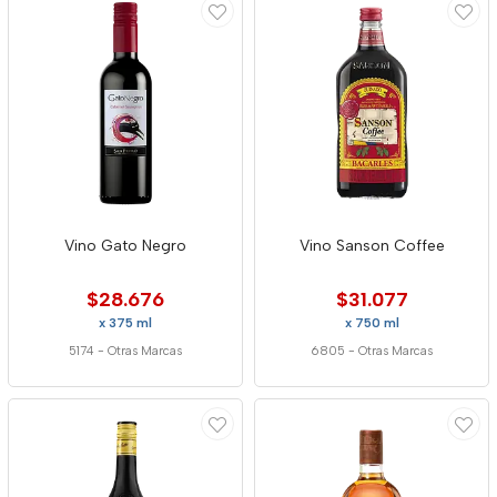
Vino Gato Negro
Vino Sanson Coffee
$28.676
$31.077
x 375 ml
x 750 ml
5174
-
Otras Marcas
6805
-
Otras Marcas