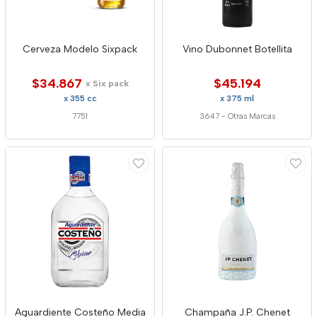
Cerveza Modelo Sixpack
Vino Dubonnet Botellita
$34.867
$45.194
x Six pack
x 355 cc
x 375 ml
7751
3647
-
Otras Marcas
Aguardiente Costeño Media
Champaña J.P. Chenet