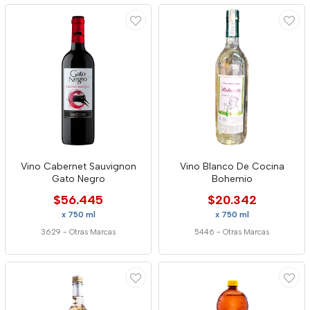
Vino Cabernet Sauvignon
Vino Blanco De Cocina
Gato Negro
Bohemio
$56.445
$20.342
x 750 ml
x 750 ml
3629
-
Otras Marcas
5446
-
Otras Marcas