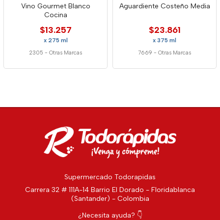
Vino Gourmet Blanco
Aguardiente Costeño Media
Cocina
$13.257
$23.861
x 275 ml
x 375 ml
2305
-
Otras Marcas
7669
-
Otras Marcas
Supermercado Todorapidas
Carrera 32 # 111A-14 Barrio El Dorado - Floridablanca
(Santander) - Colombia
¿Necesita ayuda? 👇