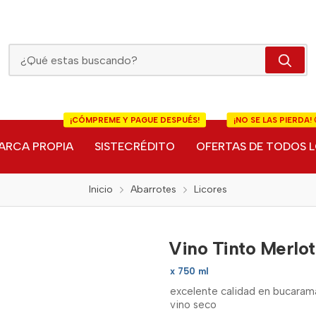
Vino Tinto Merlot Undurraga
¡CÓMPREME Y PAGUE DESPUÉS!
¡NO SE LAS PIERDA! 
ARCA PROPIA
SISTECRÉDITO
OFERTAS DE TODOS L
Inicio
Abarrotes
Licores
Vino Tinto Merlo
x 750 ml
excelente calidad en bucarama
vino seco