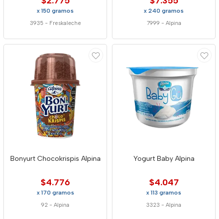
$2.775
$7.355
x 150 gramos
x 240 gramos
3935
-
Freskaleche
7999
-
Alpina
Bonyurt Chocokrispis Alpina
Yogurt Baby Alpina
$4.776
$4.047
x 170 gramos
x 113 gramos
92
-
Alpina
3323
-
Alpina