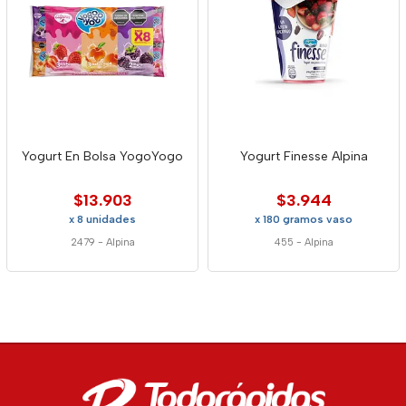
Yogurt En Bolsa YogoYogo
Yogurt Finesse Alpina
$13.903
$3.944
x 8 unidades
x 180 gramos vaso
2479
-
Alpina
455
-
Alpina