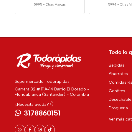
5995
-
Otras Marcas
5994
-
Otras M
Todo lo q
Bebidas
Abarrotes
Supermercado Todorapidas
Comidas Rá
Carrera 32 # 111A-14 Barrio El Dorado -
Confites
Floridablanca (Santander) - Colombia
Desechable
¿Necesita ayuda? 👇
Drogueria
3178860151
Ver más ca