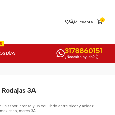
0
Mi cuenta
🤩
3178860151
OS DÍAS
¿Necesita ayuda? 👆
n Rodajas 3A
un sabor intenso y un equilibrio entre picor y acidez,
le mexicano, marca 3A