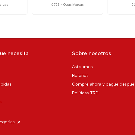
arcas
6723
-
Otras Marcas
5
ue necesita
Sobre nosotros
Así somos
Horarios
pidas
Compre ahora y pague despué
Políticas TRD
s
tegorías