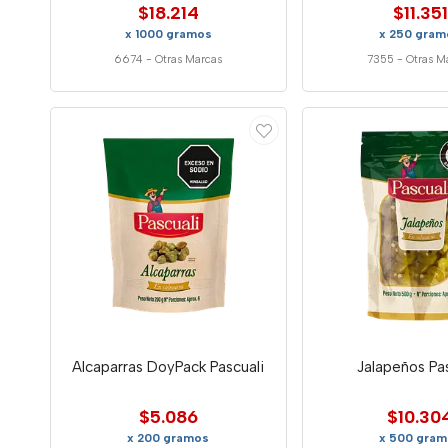
$18.214
$11.351
x 1000 gramos
x 250 gram
6674
-
Otras Marcas
7355
-
Otras M
Alcaparras DoyPack Pascuali
Jalapeños Pa
$5.086
$10.30
x 200 gramos
x 500 gram