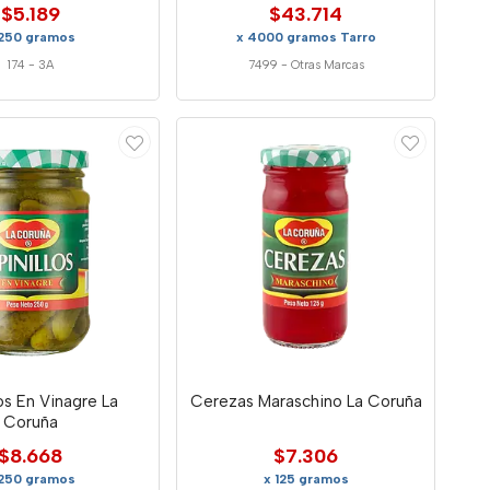
$5.189
$43.714
 250 gramos
x 4000 gramos Tarro
174
-
3A
7499
-
Otras Marcas
los En Vinagre La
Cerezas Maraschino La Coruña
Coruña
$8.668
$7.306
 250 gramos
x 125 gramos