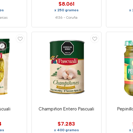
$8.061
os
x 250 gramos
x
arcas
4136
-
Coruña
scuali
Champiñon Entero Pascuali
Pepinil
4
$7.283
os
x 400 gramos
x