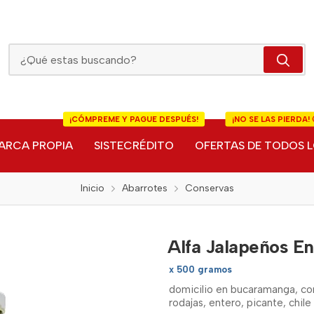
Alfa Jalapeños En Rodajas 3A
¡CÓMPREME Y PAGUE DESPUÉS!
¡NO SE LAS PIERDA! 
ARCA PROPIA
SISTECRÉDITO
OFERTAS DE TODOS L
Inicio
Abarrotes
Conservas
Alfa Jalapeños E
x 500 gramos
domicilio en bucaramanga, con 
rodajas, entero, picante, chi