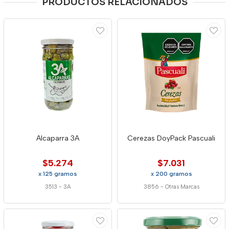
PRODUCTOS RELACIONADOS
Alcaparra 3A
Cerezas DoyPack Pascuali
$5.274
$7.031
x 125 gramos
x 200 gramos
3513
-
3A
3856
-
Otras Marcas