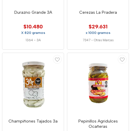
Durazno Grande 3A
Cerezas La Pradera
$10.480
$29.631
X 820 gramos
x 1000 gramos
1364
-
3A
7347
-
Otras Marcas
Champiñones Tajados 3a
Pepinillos Agridulces
Ocañeras