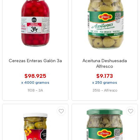
Cerezas Enteras Galón 3a
Aceituna Deshuesada
Alfresco
$98.925
$9.173
x 4000 gramos
x 250 gramos
1108
-
3A
3516
-
Alfresco