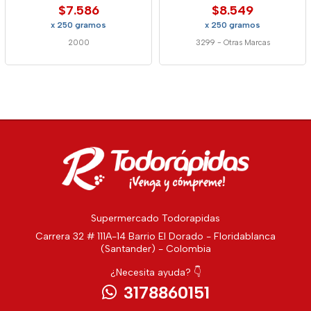
$7.586
$8.549
x 250 gramos
x 250 gramos
2000
3299
-
Otras Marcas
Supermercado Todorapidas
Carrera 32 # 111A-14 Barrio El Dorado - Floridablanca
(Santander) - Colombia
¿Necesita ayuda? 👇
3178860151