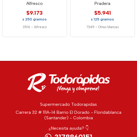
Alfresco
Pradera
$9.173
$5.941
x 250 gramos
x 125 gramos
3516
-
Alfresco
7349
-
Otras Marcas
Supermercado Todorapidas
Carrera 32 # 111A-14 Barrio El Dorado - Floridablanca
(Santander) - Colombia
¿Necesita ayuda? 👇